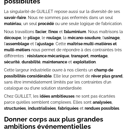
possibilités
La singularité de GUILLET repose aussi sur la diversité de ses
savoir-faire
. Nous ne sommes pas enfermés dans un seul
matériau
, un seul
procédé
ou une seule logique de fabrication.
Nous travaillons
l’acier
,
l’inox
et
l’aluminium
. Nous maîtrisons la
découpe
, le
pliage
, le
roulage
, la
mécano-soudure
, l’
usinage
,
l’
assemblage
et l’
ajustage
. Cette
maîtrise multi-matières et
multi-métiers
nous permet de répondre à des contraintes très
différentes :
résistance mécanique
,
transport
,
montage
,
sécurité
,
durabilité
,
maintenance
et
exploitation
.
Cette largeur industrielle ouvre à nos clients un
champ de
possibilités considérable
. Elle leur permet de
rêver plus grand
,
sans être immédiatement limités par les contraintes d’un
catalogue ou d’une solution standardisée.
Chez GUILLET, les
idées ambitieuses
ne sont pas écartées
parce qu’elles semblent complexes. Elles sont
analysées
,
structurées
,
industrialisées
,
fabriquées
et
rendues possibles
.
Donner corps aux plus grandes
ambitions événementielles