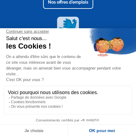
Nos offres d'emplois
Retrouvez nous aussi sur
Facebook
Instagram
LinkedIn
YouTube
Visitez les sites du groupe
Tractovigne
Movingstage
Spa & piscine Inox
UFT France
Mentions légales